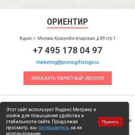
ОРИЕНТИР
Адрес: г. Москва, Краснобогатырская, д.89 стр 1
+7 495 178 04 97
marketing@promogiftslogo.ru
ЗАКАЗАТЬ ОБРАТНЫЙ ЗВОНОК
© 2014 — 2026 ОРИЕНТИР Фотографии логотипов и торговых
Этот сайт использует Яндекс.Метрику и
марок представлены
cookie для повышения удобства и
исключительно для ознакомления с методами персонализации.
стабильности сайта. Продолжая
Принять
Права на них принадлежат владельцам.
просмотр, вы
соглашаетесь
на их
использование.